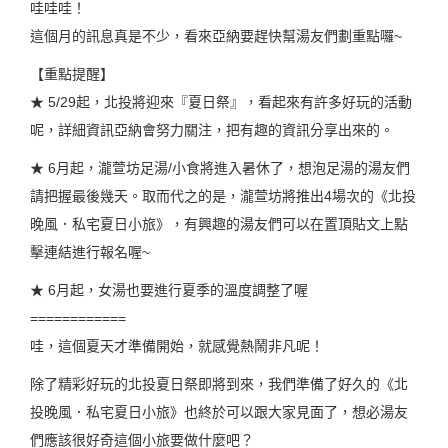
哇哇哇！
這個月的訊息真是不少，看來亞納要趕快幫湯友們劃重點囉~
【重點提醒】
★ 5/29起，北投將迎來『夏日祭』，看起來有許多好玩的活動
呢，詳細資訊亞納會努力關注，把有趣的資訊分享出來的。
★ 6月起，瀧萱坊足湯/小食將進入暑休了，想泡足湯的湯友們
請把握最後幾天。取而代之的是，瀧萱坊將推出4場次的《北投
晚風．私宅夏日小旅》，有興趣的湯友們可以在置頂貼文上點
擊連結進行報名喔~
★ 6月起，女湯也要進行夏季的溫度調整了喔
============
哇，這個夏天才準備開始，就感覺熱鬧非凡呢！
除了精彩好玩的北投夏日祭即將到來，我們準備了好久的《北
投晚風．私宅夏日小旅》也終於可以跟大家見面了，想必湯友
們應該很好奇這個小旅要做什麼吧？