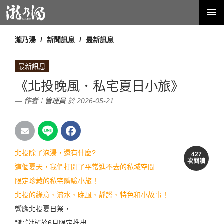
瀧乃湯
新聞訊息
最新訊息
最新訊息
《北投晚風．私宅夏日小旅》
作者：
管理員
於 2026-05-21
北投除了泡湯，還有什麼?
427
次閱讀
這個夏天，我們打開了平常進不去的私域空間……
限定珍藏的私宅體驗小旅！
北投的綠意、流水、晚風、靜謐、特色和小故事！
響應北投夏日祭，
“瀧萱坊”於6月限定推出