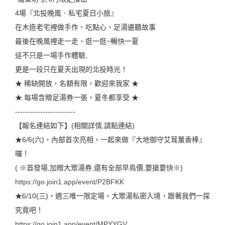
4場『北投晚風．私宅夏日小旅』
在木造老宅裡做手作、吃點心、足湯邊聽故事
最後在晚風裡走一走、逛一逛~暢快一夏
這不只是一場手作體驗,
更是一段只在夏天出現的北投時光！
★ 稀缺開放，名額有限，歡迎來我家 ★
★ 每場含贈足湯券一張，夏冬都享受 ★
------------------------
【報名連結如下】(相關詳情,請點連結)
★6/6(六)，內部首次亮相，一起來做『大地御守艾茸薰香棒』
囉！
( ※首發場,加贈大眾湯券,還有全部早鳥價,要搶要快※)
https://go.join1.app/event/P2BFKK
★6/10(三)，週三唯一限定場，大眾湯私密入境，跟著我們一探
究竟吧！
https://go.join1.app/event/MPYYGV