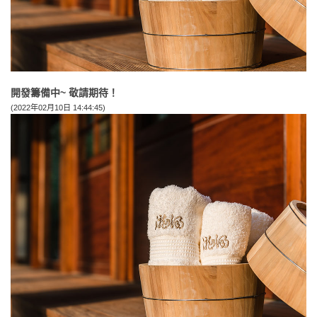
開發籌備中~ 敬請期待！
(2022年02月10日 14:44:45)