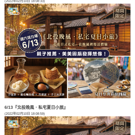
(2022年02月10日 18:08:33)
6/13『北投晚風．私宅夏日小旅』
(2022年02月10日 18:08:59)