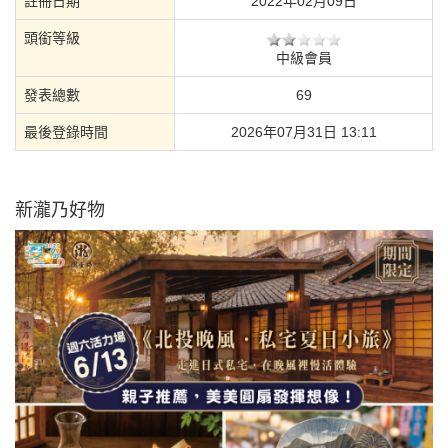
註冊日期
2022年02月09日
頭銜等級
中級會員
發表總數
69
最後登錄時間
2026年07月31日 13:11
新瀧乃好物