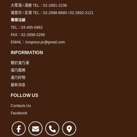
大眾湯 / 湯屋 TEL：02-2891-2236
瀧萱坊 / 足湯 TEL：02-2898-8680 / 02-2892-2121
專案洽談
TEL：03-495-0962
FAX：02-2898-5296
EMAIL：longnice.pr@gmail.com
INFORMATION
關於瀧乃湯
瀧乃服務
瀧乃好物
最新消息
FOLLOW US
Contacts Us
Facebook