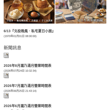
6/13『北投晚風．私宅夏日小旅』
(1970年01月01日 08:00:00)
新聞訊息
2026年8月瀧乃湯月營業時間表
(2026年07月24日 10:32:34)
2026年7月瀧乃湯月營業時間表
(2026年06月25日 21:43:14)
2026年6月瀧乃湯月營業時間表