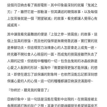
這個月亞納去看了兩部電影，其中印象最深刻的就屬『鬼滅之
刃』了，雖然它是一部動漫，但其講述的親情故事，以及每個
上弦背後就是一個『期望破滅』的故事，看完都讓人覺得心有
戚戚焉。
其中讓我看完最難過的便是『上弦之參－猗窩座』的故事，這
個上弦真的很強，而且他的強悍是無需倚靠武器，實打實的就
是拳腳功夫，但這樣努力冶煉身心的人怎麼會走上成鬼一途，
終究離不開社會人心險惡的一面。而成鬼的猗窩座雖然失去了
人類的記憶，但過程中種種的一切，包含血鬼術的冰晶紋飾是
心愛之人髮飾的形狀、腦海中『需要變得更強才能保護』的想
法，即使在遺忘了該保護的對象時，也依然沒能忘記那深刻想
保護心愛的人的心情。這一切的種種都讓亞納淚流滿面呀~
『你終於，聽見我的聲音了』
亞納印象中，這一句話是沒能在電影中出現的，在猗窩座被主
角團即將打敗的存亡之際，其妻子的靈魂顯現並希望猗窩座不