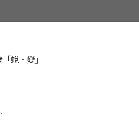
變「蛻．變」
"~