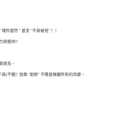
理所當然 " 甚至 "不易被見"！！
與堅持!!
曾提及，
" 不易(不變)" 就像 "創新" 不應是推翻所有的改變，