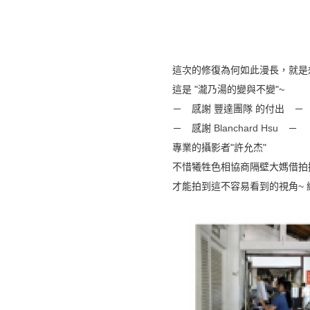
這次的修復為何如此漫長，就是
這是 "瀧乃湯的變與不變"~
－ 感謝 豐達團隊 的付出 －
－ 感謝
Blanchard Hsu
－
專業的攝影者"許允杰"
不惜犧牲色相協商隔壁大媽借拍
才能拍到這不容易看到的視角~