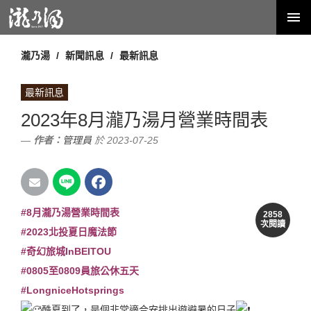
瀧乃湯
新聞訊息
最新訊息
最新訊息
2023年8月瀧乃湯月營業時間表
作者：
管理員
於 2023-07-25
#8月瀧乃湯營業時間表
2858
次閱讀
#2023北投夏日魔法節
#奇幻旅城InBEITOU
#0805至0809員旅公休五天
#LongniceHotsprings
酷夏到了，是個非常適合安排出遊避暑的日子