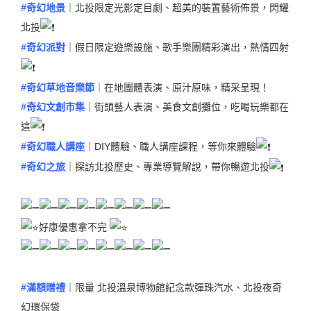
#奇幻地景
｜北投限定光影定目劇、超美的裝置藝術佈景，閃耀
北投
#奇幻派對
｜假日限定遊樂設施、歌手樂團精彩演出，熱情四射
#奇幻草地音樂節
｜在地團體表演、原汁原味，精采呈現！
#奇幻文創市集
｜街頭藝人表演、美食文創攤位，吃喝玩樂都在
這
#奇幻職人講座
｜DIY體驗、職人講座課程，等你來體驗
#奇幻之旅
｜探訪北投歷史、專業導覽解說，帶你暢遊北投
好康優惠拿不完
#滿額贈禮
｜限量 北投溫泉博物館紀念款彈珠汽水、北投夜奇
幻環保袋