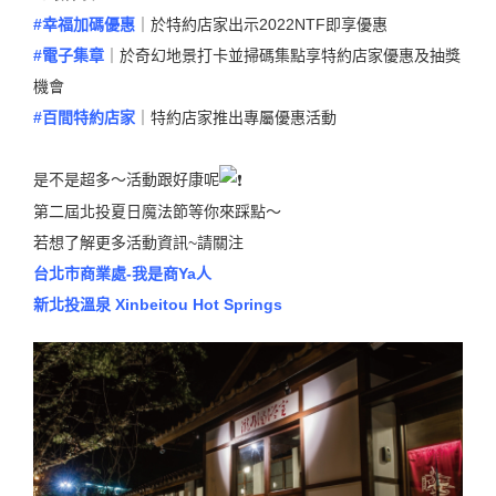
#幸福加碼優惠
｜於特約店家出示2022NTF即享優惠
#電子集章
｜於奇幻地景打卡並掃碼集點享特約店家優惠及抽獎
機會
#百間特約店家
｜特約店家推出專屬優惠活動
⠀ ⠀
是不是超多～活動跟好康呢
第二屆北投夏日魔法節等你來踩點～
若想了解更多活動資訊~請關注
台北市商業處-我是商Ya人
新北投溫泉 Xinbeitou Hot Springs