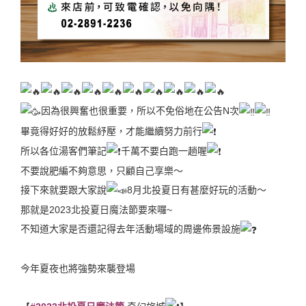
因為很興奮也很重要，所以不免俗地在公告N次
畢竟得好好的放鬆紓壓，才能繼續努力前行
所以各位湯客們筆記
千萬不要白跑一趟喔
不要說肥編不夠意思，只顧自己享樂～
接下來就要跟大家說
8月北投夏日有甚麼好玩的活動～
那就是2023北投夏日魔法節要來囉~
不知道大家是否還記得去年活動場域的周邊佈景設施
今年夏夜也將強勢來襲登場