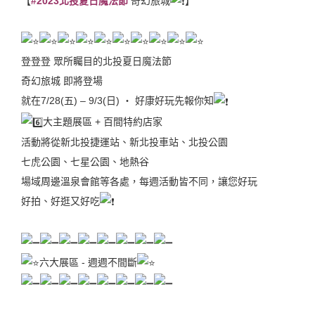
【
#2023北投夏日魔法節
奇幻旅城
】
登登登 眾所矚目的北投夏日魔法節
奇幻旅城 即將登場
就在7/28(五) – 9/3(日) ‧ 好康好玩先報你知
大主題展區 + 百間特約店家
活動將從新北投捷運站、新北投車站、北投公園
七虎公園、七星公園、地熱谷
場域周邊溫泉會館等各處，每週活動皆不同，讓您好玩
好拍、好逛又好吃
六大展區 - 週週不間斷