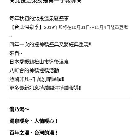
★北投溫泉勝是第一手報導
★
每年秋初的北投溫泉區盛事
【台北溫泉季】
2019年即將在10月31日～11月4日隆重登場
~
四年一次的撞神轎盛典又將經典重現!!
來自~
日本愛媛縣松山市道後溫泉
八町會的神轎撞轎活動
熱鬧非凡~千萬別錯過喔!!
更多最新訊息持續關注持續報導!!
瀧乃湯～
湯泉暖身．人情暖心！
百年之湯．台灣的湯！