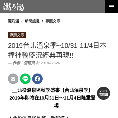
瀧乃湯
新聞訊息
專題文章
專題文章
2019台北溫泉季~10/31-11/4日本
撞神轎盛況經典再現!!
作者：
管理員
於 2019-08-26
_
_北投
溫泉區秋季盛事
【台北溫泉季】
2081
次閱讀
2019年即將在10月31日～11月4日隆重登
場_
_